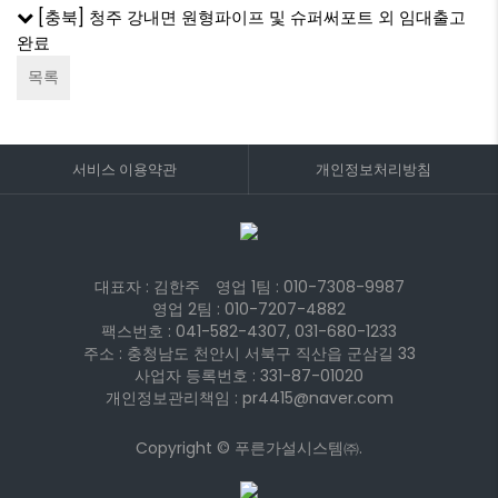
[충북] 청주 강내면 원형파이프 및 슈퍼써포트 외 임대출고
완료
목록
서비스 이용약관
개인정보처리방침
대표자 : 김한주
영업 1팀 :
010-7308-9987
영업 2팀 :
010-7207-4882
팩스번호 : 041-582-4307, 031-680-1233
주소 : 충청남도 천안시 서북구 직산읍 군삼길 33
사업자 등록번호 : 331-87-01020
개인정보관리책임 : pr4415@naver.com
Copyright © 푸른가설시스템㈜.