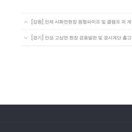
[강원] 인제 서화면현장 원형파이프 및 클램프 외 
[경기] 안성 고삼면 현장 겸용발판 및 경사계단 출