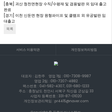
[충북] 괴산 청천면현장 수직/수평재 및 겸용발판 외 임대 출고
완료
[경기] 이천 신둔면 현장 원형파이프 및 클램프 외 유공발판 임
대출고
목록
서비스 이용약관
개인정보처리방침
대표자 : 김한주
영업 1팀 :
010-7308-9987
영업 2팀 :
010-7207-4882
팩스번호 : 041-582-4307, 031-680-1233
주소 : 충청남도 천안시 서북구 직산읍 군삼길 33
사업자 등록번호 : 331-87-01020
개인정보관리책임 : pr4415@naver.com