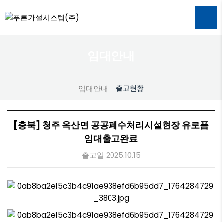
임대안내
임대안내
출고현황
[충북] 청주 옥산면 공공폐수처리시설현장 유로폼
임대출고완료
출고일 2025.10.15
본문