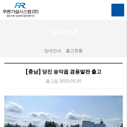
임대안내
임대안내
출고현황
[충남] 당진 송악읍 겸용발판 출고
출고일 2025.05.20
본문