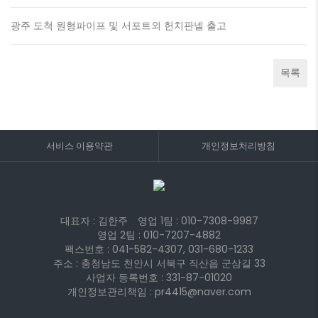
광주 도척 원형파이프 및 서포트외 헌치판넬 출고
목록
서비스 이용약관
개인정보처리방침
대표자 : 김한주
영업 1팀 :
010-7308-9987
영업 2팀 :
010-7207-4882
팩스번호 : 041-582-4307, 031-680-1233
주소 : 충청남도 천안시 서북구 직산읍 군삼길 33
사업자 등록번호 : 331-87-01020
개인정보관리책임 : pr4415@naver.com