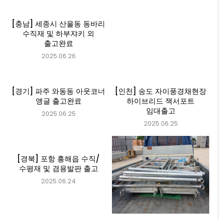
[충남] 세종시 산울동 동바리
수직재 및 하부쟈키 외
출고완료
2025.06.26
[경기] 파주 와동동 아웃코너
[인천] 송도 자이풍경채현장
앵글 출고완료
하이브리드 잭서포트
임대출고
2025.06.25
2025.06.25
[경북] 포항 흥해읍 수직/
수평재 및 겸용발판 출고
2025.06.24