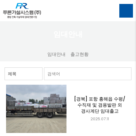
임대안내
임대안내
출고현황
[경북] 포항 흥해읍 수평/
수직재 및 겸용발판 외
경사계단 임대출고
2025.07.11