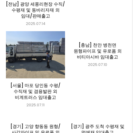
[전남] 광양 세풍리현장 수직/
수평재 및 동바리자재 외
임대/판매출고
2025.07.14
[충남] 천안 병천면
원형파이프 및 유로폼 외
비티아시바 임대출고
2025.07.10
[서울] 마포 당인동 수평/
수직재 및 겸용발판 외
비계트러스 임대출고
2025.07.11
[경기] 고양 향동동 원형/
[경기] 광주 도척 수평재 및
사각파이프 및 유로폼 외
멍에재 임대출고