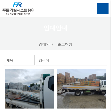
임대안내
임대안내
출고현황