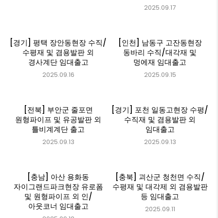
2025.09.17
[경기] 평택 장안동현장 수직/
[인천] 남동구 고잔동현장
수평재 및 겸용발판 외
동바리 수직/대각재 및
경사계단 임대출고
멍에재 임대출고
2025.09.16
2025.09.15
[전북] 부안군 줄포면
[경기] 포천 일동고현장 수평/
원형파이프 및 유공발판 외
수직재 및 겸용발판 외
틀비계계단 출고
임대출고
2025.09.13
2025.09.13
[충남] 아산 용화동
[충북] 괴산군 청천면 수직/
자이그랜드파크현장 유로폼
수평재 및 대각제 외 겸용발판
및 원형파이프 외 인/
등 임대출고
아웃코너 임대출고
2025.09.11