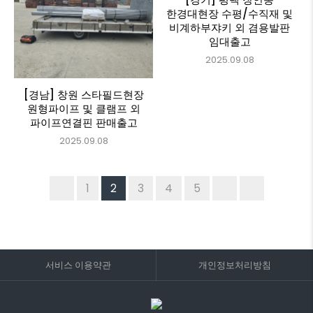
한경대현장 수평/수직재 및
비계하부쟈키 외 겸용발판
임대출고
2025.09.08
[경남] 창원 스타필드현장
원형파이프 및 클램프 외
파이프연결핀 판매출고
2025.09.08
1
2
3
4
5
서비스 이용약관
개인정보처리방침