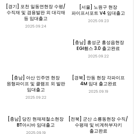
[경기] 포천 일동면현장 수평/
[서울] 노원구 현장
수직재 및 겸용발판 외 대각재
파이프서포트 V4 임대출고
등 임대출고
2025.09.23
2025.09.24
[충남] 홍성군 홍성읍현장
EGI휀스 3.0 출고완료
2025.09.22
[충남] 아산 인주면 현장
[경북] 안동 현장 각파이프
원형파이프 및 클램프 외 발판
4M 임대 출고완료
임대출고
2025.09.19
2025.09.22
[충남] 당진 현재제철소현장
[전북] 군산 소룡동현장 수직/
BT아시바 임대출고
수평재 및 비계하부쟈키
출고완료
2025.09.19