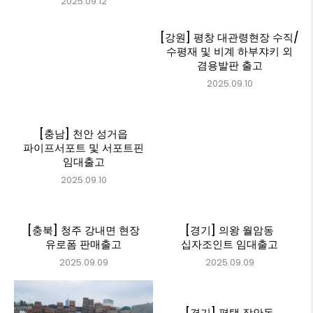
2025.09.12
[강원] 평창 대관령현장 수직/
수평재 및 비계 하부쟈키 외
겸용발판 출고
2025.09.10
[충남] 천안 성거읍
파이프서포트 및 서포트핀
임대출고
2025.09.10
[충북] 청주 강내면 현장
[경기] 의왕 월암동
유로폼 판매출고
십자조인트 임대출고
2025.09.09
2025.09.09
[경기] 평택 장안동