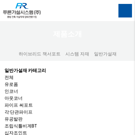
제품소개
하이브리드 잭서포트
시스템 자재
일반가설재
일반가설재 카테고리
전체
유로폼
인코너
아웃코너
파이프 써포트
각·단관파이프
유공발판
조립식틀비계BT
십자조인트