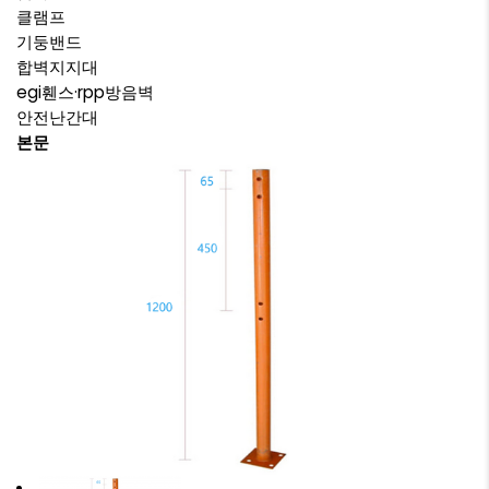
클램프
기둥밴드
합벽지지대
egi휀스·rpp방음벽
안전난간대
본문