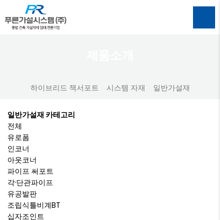
제품소개
하이브리드 잭서포트
시스템 자재
일반가설재
일반가설재 카테고리
전체
유로폼
인코너
아웃코너
파이프 써포트
각·단관파이프
유공발판
조립식틀비계BT
십자조인트