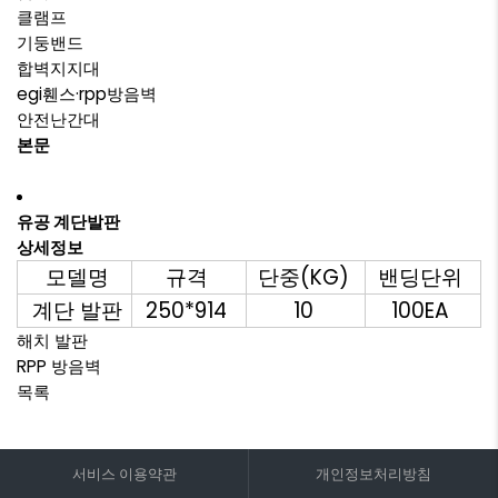
클램프
기둥밴드
합벽지지대
egi휀스·rpp방음벽
안전난간대
본문
유공 계단발판
상세정보
모델명
규격
단중(KG)
밴딩단위
계단 발판
250*914
10
100EA
해치 발판
RPP 방음벽
목록
서비스 이용약관
개인정보처리방침