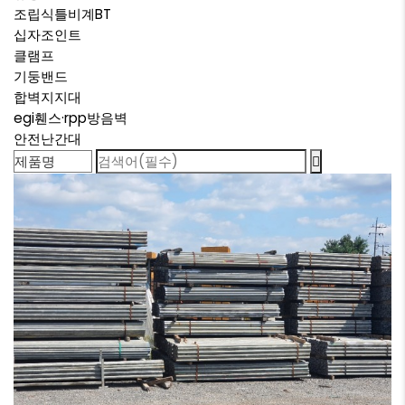
조립식틀비계BT
십자조인트
클램프
기둥밴드
합벽지지대
egi휀스·rpp방음벽
안전난간대