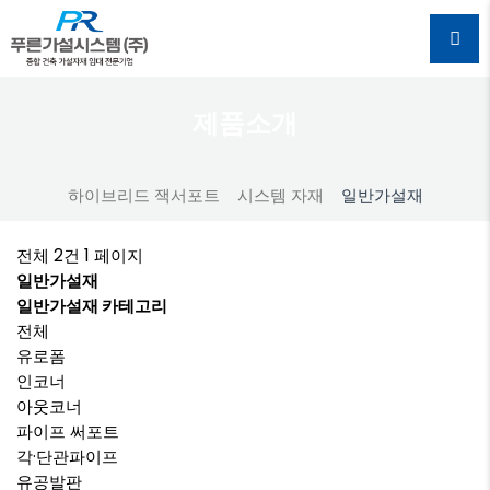
제품소개
하이브리드 잭서포트
시스템 자재
일반가설재
전체 2건
1 페이지
일반가설재
일반가설재 카테고리
전체
유로폼
인코너
아웃코너
파이프 써포트
각·단관파이프
유공발판